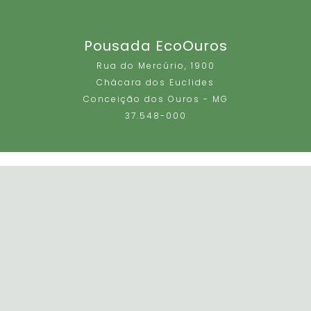
Pousada EcoOuros
Rua do Mercúrio, 1900
Chácara dos Euclides
Conceição dos Ouros - MG
37.548-000